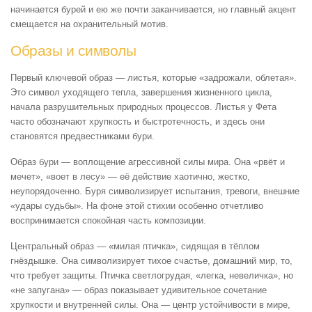
начинается бурей и ею же почти заканчивается, но главный акцент
смещается на охранительный мотив.
Образы и символы
Первый ключевой образ — листья, которые «задрожали, облетая».
Это символ уходящего тепла, завершения жизненного цикла,
начала разрушительных природных процессов. Листья у Фета
часто обозначают хрупкость и быстротечность, и здесь они
становятся предвестниками бури.
Образ бури — воплощение агрессивной силы мира. Она «рвёт и
мечет», «воет в лесу» — её действие хаотично, жестко,
неупорядоченно. Буря символизирует испытания, тревоги, внешние
«удары судьбы». На фоне этой стихии особенно отчетливо
воспринимается спокойная часть композиции.
Центральный образ — «милая птичка», сидящая в тёплом
гнёздышке. Она символизирует тихое счастье, домашний мир, то,
что требует защиты. Птичка светлогрудая, «легка, невеличка», но
«не запугана» — образ показывает удивительное сочетание
хрупкости и внутренней силы. Она — центр устойчивости в мире,