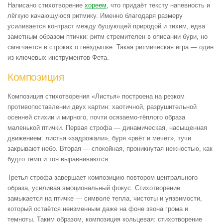
Написано стихотворение
хореем
, что придаёт тексту напевность и
лёгкую качающуюся ритмику. Именно благодаря размеру
усиливается контраст между бушующей природой и тихим, едва
заметным образом птички: ритм стремителен в описании бури, но
смягчается в строках о гнёздышке. Такая ритмическая игра — один
из ключевых инструментов Фета.
Композиция
Композиция стихотворения «Листья» построена на резком
противопоставлении двух картин: хаотичной, разрушительной
осенней стихии и мирного, почти осязаемо-тёплого образа
маленькой птички. Первая строфа — динамическая, насыщенная
движением: листья «задрожали», буря «рвёт и мечет», тучи
закрывают небо. Вторая — спокойная, проникнутая нежностью, как
будто темп и тон выравниваются.
Третья строфа завершает композицию повтором центрального
образа, усиливая эмоциональный фокус. Стихотворение
замыкается на птичке — символе тепла, чистоты и уязвимости,
который остаётся неизменным даже на фоне звона грома и
темноты. Таким образом, композиция кольцевая: стихотворение