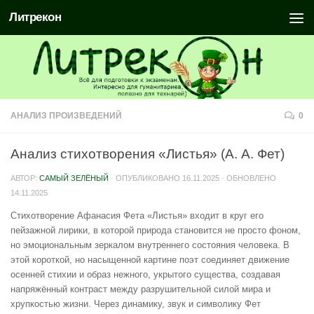
Литрекон
АНАЛИЗ ПРОИЗВЕДЕНИЙ
0
Анализ стихотворения «Листья» (А. А. Фет)
АВТОР:
САМЫЙ ЗЕЛЁНЫЙ
· ОПУБЛИКОВАНО
16.11.2025
· ОБНОВЛЕНО
14.11.2025
Стихотворение Афанасия Фета «Листья» входит в круг его
пейзажной лирики, в которой природа становится не просто фоном,
но эмоциональным зеркалом внутреннего состояния человека. В
этой короткой, но насыщенной картине поэт соединяет движение
осенней стихии и образ нежного, укрытого существа, создавая
напряжённый контраст между разрушительной силой мира и
хрупкостью жизни. Через динамику, звук и символику Фет